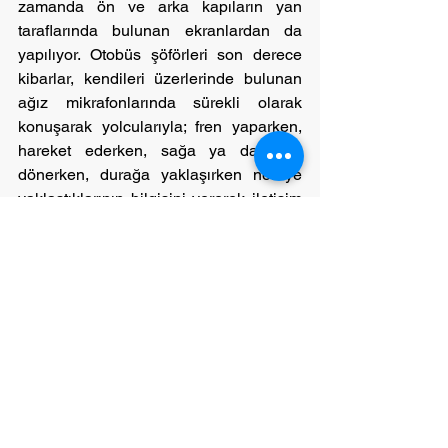
zamanda ön ve arka kapıların yan 
taraflarında bulunan ekranlardan da 
yapılıyor. Otobüs şöförleri son derece 
kibarlar, kendileri üzerlerinde bulunan 
ağız mikrafonlarında sürekli olarak 
konuşarak yolcularıyla; fren yaparken, 
hareket ederken, sağa ya da sola 
dönerken, durağa yaklaşırken nereye 
yaklaştıklarının bilgisini vererek iletişim 
kurar haldeler. Durak isimlerini Japonca 
bilmeyenlerin de anlayabilmeleri için 
heceler şekilde söylüyorlar. Ve her 
otobüs şöförü, otobüsünden inen her 
yolcusuna teşekkür ederek onları yolcu 
ediyor. Evet şöförler her yolcusuna tek 
tek teşekkür ediyorlar. Japonca’da; kibar 
bir davranış karşısında teşekkür etmek 
amacıyla, “arigato gozaimasu” ifadesi 
kullanılıyor. Biten bir işin ardından 