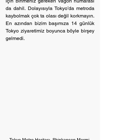
için binmeniz gereken vagon numarası 
da dahil. Dolayısıyla Tokyo’da metroda 
kaybolmak çok ta olası değil korkmayın. 
En azından bizim başımıza 14 günlük 
Tokyo ziyaretimiz boyunca böyle birşey 
gelmedi.
Tokyo Metro Haritası, Shinkansen Mermi 