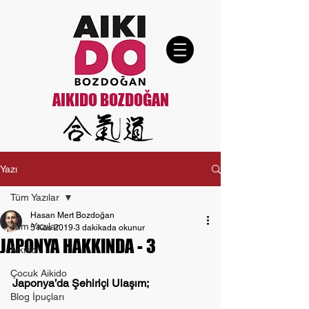
AIKIDO BOZDOĞAN
Yazı
Tüm Yazılar
Hasan Mert Bozdoğan
Tüm Yazılar
5 Kas 2019
3 dakikada okunur
JAPONYA HAKKINDA - 3
Aikido
Çocuk Aikido
Japonya’da Şehiriçi Ulaşım;
Blog İpuçları