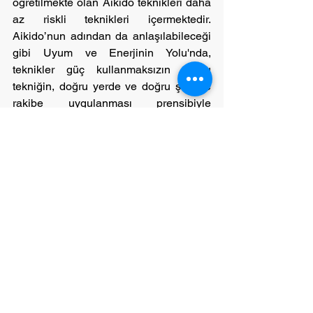
öğretilmekte olan Aikido teknikleri daha 
az riskli teknikleri içermektedir. 
Aikido’nun adından da anlaşılabileceği 
gibi Uyum ve Enerjinin Yolu'nda, 
teknikler güç kullanmaksızın doğru 
tekniğin, doğru yerde ve doğru şekilde 
rakibe uygulanması prensibiyle 
çalışılmaktadır. Olası sakatlanmaların 
önüne geçilmesini sağlayan diğer bir 
parametre de budur.