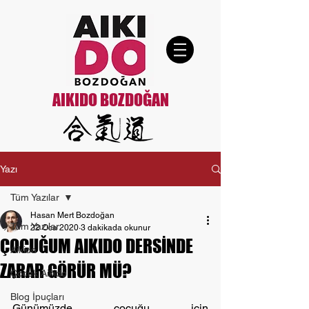
AIKIDO BOZDOĞAN
Yazı
Tüm Yazılar
Hasan Mert Bozdoğan
Tüm Yazılar
22 Oca 2020
3 dakikada okunur
ÇOCUĞUM AIKIDO DERSİNDE
Aikido
ZARAR GÖRÜR MÜ?
Çocuk Aikido
Blog İpuçları
Günümüzde çocuğu için 