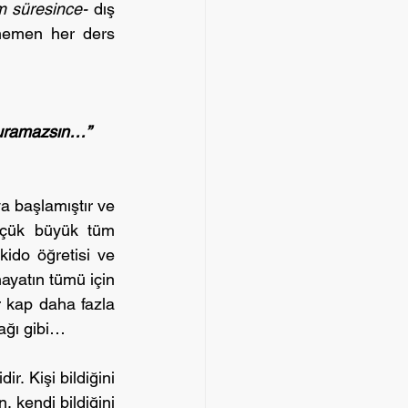
m süresince-
 dış 
hemen her ders 
lduramazsın…”
 başlamıştır ve 
üçük büyük tüm 
do öğretisi ve 
ayatın tümü için 
r kap daha fazla 
cağı gibi…
r. Kişi bildiğini 
 kendi bildiğini 