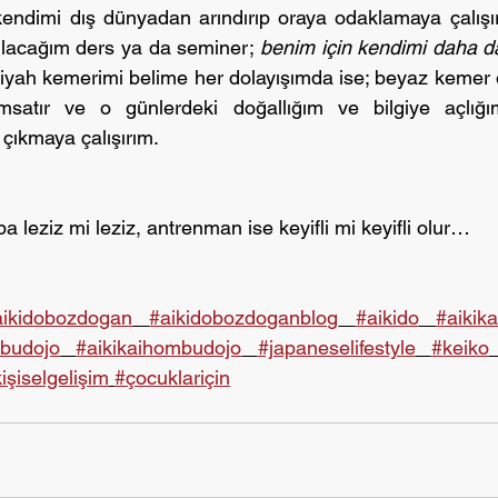
kendimi dış dünyadan arındırıp oraya odaklamaya çalışır
ılacağım ders ya da seminer; 
benim için kendimi daha da 
iyah kemerimi belime her dolayışımda ise; beyaz kemer 
satır ve o günlerdeki doğallığım ve bilgiye açlığı
 çıkmaya çalışırım.
a leziz mi leziz, antrenman ise keyifli mi keyifli olur…
aikidobozdogan
#aikidobozdoganblog
#aikido
#aikika
budojo
#aikikaihombudojo
#japaneselifestyle
#keiko
işiselgelişim
#çocuklariçin