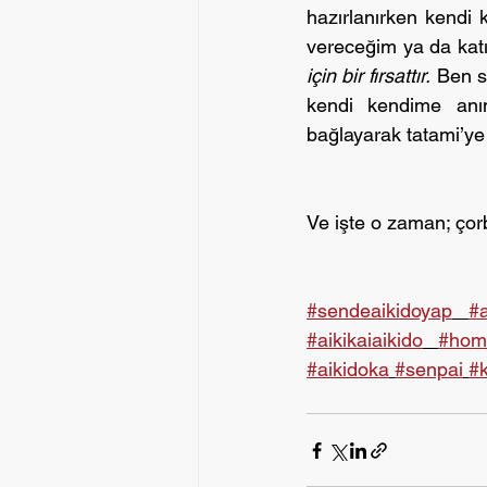
hazırlanırken kendi 
vereceğim ya da kat
için bir fırsattır.
 Ben s
kendi kendime anım
bağlayarak tatami’ye
Ve işte o zaman; çorb
#sendeaikidoyap
#
#aikikaiaikido
#hom
#aikidoka
#senpai
#k