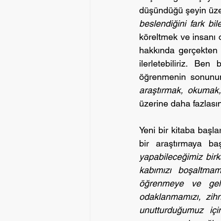
düşündüğü şeyin üzer
beslendiğini fark bi
köreltmek ve insanı 
hakkında gerçekten bi
ilerletebiliriz. Be
araştırmak, okumak,
üzerine daha fazlasın
Yeni bir kitaba başlar
bir araştırmaya b
yapabileceğimiz birk
kabımızı boşaltmam
öğrenmeye ve gel
odaklanmamızı, zihn
unutturduğumuz içi