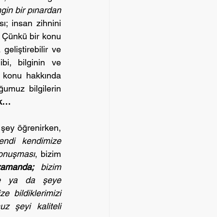
gin bir pınardan 
sı; insan zihnini 
 Çünkü bir konu 
eliştirebilir ve 
i, bilginin ve 
öğrenmenin sonunun da olmadığını düşünüyorum. Bilgi sahibi olduğumuz konu hakkında 
umuz bilgilerin 
ak…
 şey öğrenirken, 
endi kendimize 
konuşması
, bizim 
zamanda;
 bizim 
e ya da şeye 
bildiklerimizi 
 şeyi kaliteli 