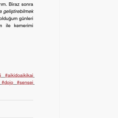
ım. Biraz sonra 
geliştirebilmek 
olduğum günleri 
m ile kemerimi 
i
#aikidoaikikai
#dojo
#sensei