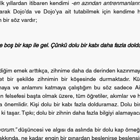
ilk yıllardan itibaren kendimi 
-en azından antrenmanları
arak Dojo’da ve Dojo’ya ait tutabilmek için kendime 
 bir söz vardır;
e boş bir kap ile gel. Çünkü dolu bir kabı daha fazla do
diğim emek arttıkça, zihnime daha da derinden kazınmaya
t bir şekilde zihnimin bir köşesinde durmaktadır. K
maya ve anlamını katmaya çalıştığım bu söz sadece Aiki
zen felsefesi başta olmak üzere, tüm öğretiler, akımlar ve h
 önemlidir. Kişi dolu bir kabı fazla dolduramaz. Dolu bi
ki taşar. Tıpkı; dolu bir zihnin daha fazla bilgiyi alamaya
yorum.”
 düşüncesi ve algısı da aslında bir dolu kap örneğidi
kında, ne kadar engin bir pınardan beslenirse beslensin,