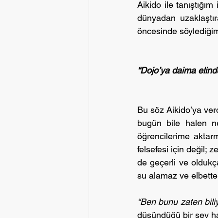
Aikido ile tanıştığım 
dünyadan uzaklaştır
öncesinde söylediğim
“Dojo’ya daima elind
Bu söz Aikido’ya ver
bugün bile halen ne
öğrencilerime aktar
felsefesi için değil; 
de geçerli ve oldukça
su alamaz ve elbette 
“Ben bunu zaten bili
düşündüğü bir şey hak