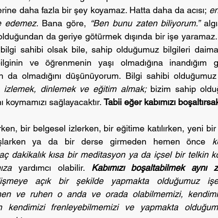
ine daha fazla bir şey koyamaz. Hatta daha da acısı; 
en
le edemez.
 Bana göre, 
“Ben bunu zaten biliyorum.”
 algı
olduğundan da geriye götürmek dışında bir işe yaramaz.
lgi sahibi olsak bile, sahip olduğumuz bilgileri daima g
n bilginin ve öğrenmenin yaşı olmadığına inandığım gib
 izlemek, dinlemek ve eğitim almak;
 bizim sahip olduğ
ı koymamızı sağlayacaktır. 
Tabii eğer kabımızı boşaltırs
ken, bir belgesel izlerken, bir eğitime katılırken, yeni bir
aşlarken ya da bir derse girmeden hemen önce 
k
aç dakikalık kısa bir meditasyon ya da içsel bir telkin 
ıza
 yardımcı olabilir. 
Kabımızı boşaltabilmek aynı 
işmeye açık bir şekilde yapmakta olduğumuz iş
en ve ruhen o anda ve orada olabilmemizi, kendimize 
n kendimizi frenleyebilmemizi ve yapmakta olduğumuz