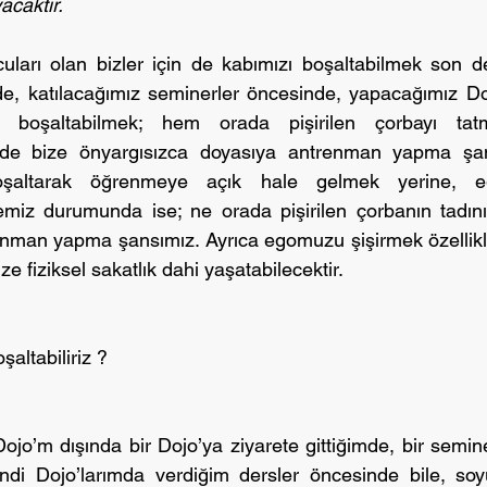
caktır.
uları olan bizler için de kabımızı boşaltabilmek son de
e, katılacağımız seminerler öncesinde, yapacağımız Dojo
ı boşaltabilmek; hem orada pişirilen çorbayı tat
de bize önyargısızca doyasıya antrenman yapma şansı
şaltarak öğrenmeye açık hale gelmek yerine, eg
iz durumunda ise; ne orada pişirilen çorbanın tadını
enman yapma şansımız. Ayrıca egomuzu şişirmek özellikl
e fiziksel sakatlık dahi yaşatabilecektir.
şaltabiliriz ?
jo’m dışında bir Dojo’ya ziyarete gittiğimde, bir seminer
ndi Dojo’larımda verdiğim dersler öncesinde bile, so