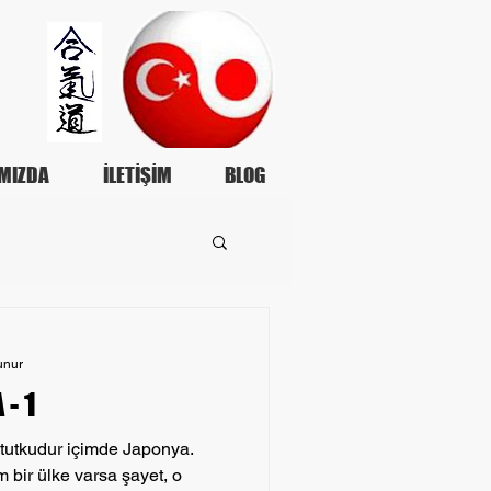
MIZDA
İLETİŞİM
BLOG
unur
- 1
tutkudur içimde Japonya.
 bir ülke varsa şayet, o