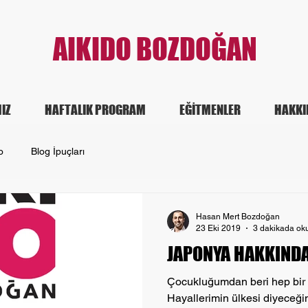
AIKIDO BOZDOĞAN
IZ
HAFTALIK PROGRAM
EĞİTMENLER
HAKKI
o
Blog İpuçları
Hasan Mert Bozdoğan
23 Eki 2019
3 dakikada ok
JAPONYA HAKKINDA 
Çocukluğumdan beri hep bir 
Hayallerimin ülkesi diyeceğim